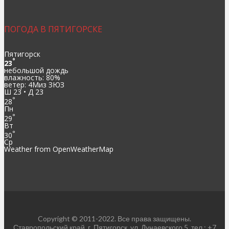
ПОГОДА В ПЯТИГОРСКЕ
Пятигорск
°
23
небольшой дождь
влажность: 80%
ветер: 4Миз ЗЮЗ
Ш 23 • Д 23
°
28
Пн
°
29
Вт
°
30
Ср
Weather from OpenWeatherMap
Copyright © 2011-2022. Все права защищены.
Ставропольский край, г. Пятигорск, ул. Дунаевского 5, тел.: +7