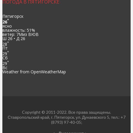
ПОГОДА В ПЯТИГОРСКЕ
Пятигорск
°
26
ясно
влажность: 51%
ветер: 7Миз ВЮВ
Ш 26 • Д 26
°
28
Пт
°
29
Сб
°
29
Вс
Weather from OpenWeatherMap
Copyright © 2011-2022. Все права защищены.
Ставропольский край, г. Пятигорск, ул. Дунаевского 5, тел.: +7
(8793) 97-40-05;