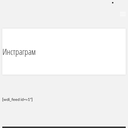
Инстраграм
[wdi_feed id=»1″]