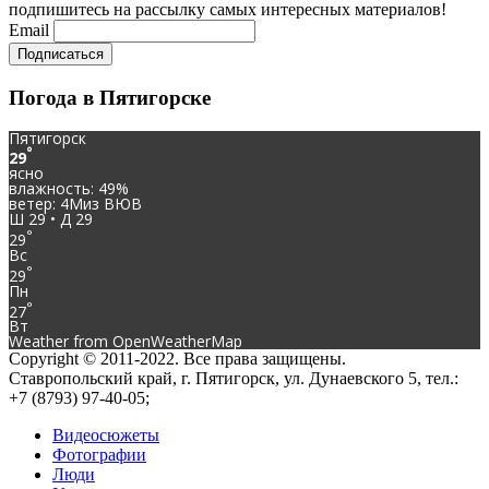
подпишитесь на рассылку самых интересных материалов!
Email
Погода в Пятигорске
Пятигорск
°
29
ясно
влажность: 49%
ветер: 4Миз ВЮВ
Ш 29 • Д 29
°
29
Вс
°
29
Пн
°
27
Вт
Weather from OpenWeatherMap
Copyright © 2011-2022. Все права защищены.
Ставропольский край, г. Пятигорск, ул. Дунаевского 5, тел.:
+7 (8793) 97-40-05;
Видеосюжеты
Фотографии
Люди