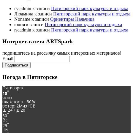
rsaadmin
к записи
Пятигорский парк культуры и отдыха
Людмила
к записи
Пятигорский парк культуры и отдыха
Noname
к записи
Ориентиры Нальчика
юлия
к записи
Пятигорский парк культуры и отдыха
rsaadmin
к записи
Пятигорский парк культуры и отдыха
Интернет-газета ARTSpark
подпишитесь на рассылку самых интересных материалов!
Email
Погода в Пятигорске
Пятигорск
°
18
ясно
влажность: 80%
ветер: 2Миз ЮВ
Ш 24 • Д 20
°
30
Вс
°
29
Пн