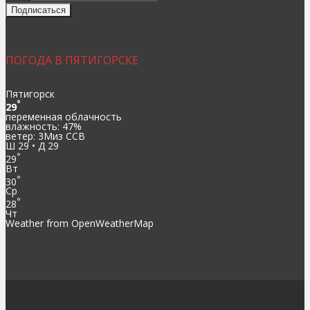
ПОГОДА В ПЯТИГОРСКЕ
Пятигорск
°
29
переменная облачность
влажность: 47%
ветер: 3Миз ССВ
Ш 29 • Д 29
°
29
Вт
°
30
Ср
°
28
Чт
Weather from OpenWeatherMap