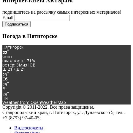
Интернет-газета ARTSpark
подпишитесь на рассылку самых интересных материалов!
Email
Погода в Пятигорске
Пятигорск
°
22
ясно
влажность: 71%
ветер: 3Миз ЮВ
Ш 21 • Д 21
°
29
Сб
°
29
Вс
°
29
Пн
Weather from OpenWeatherMap
Copyright © 2011-2022. Все права защищены.
Ставропольский край, г. Пятигорск, ул. Дунаевского 5, тел.:
+7 (8793) 97-40-05;
Видеосюжеты