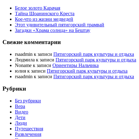
Белое золото Карачая
Тайна Шоанинского Креста
Кое-что из жизни медведей
Этот удивительный пятигорский трамвай
Загадки «Храма солнца» на Бештау
Свежие комментарии
rsaadmin
к записи
Пятигорский парк культуры и отдыха
Людмила
к записи
Пятигорский парк культуры и отдыха
Noname
к записи
Ориентиры Нальчика
юлия
к записи
Пятигорский парк культуры и отдыха
rsaadmin
к записи
Пятигорский парк культуры и отдыха
Рубрики
Без рубрики
Вера
Видео
Дети
Люди
Путешествия
Развлечения