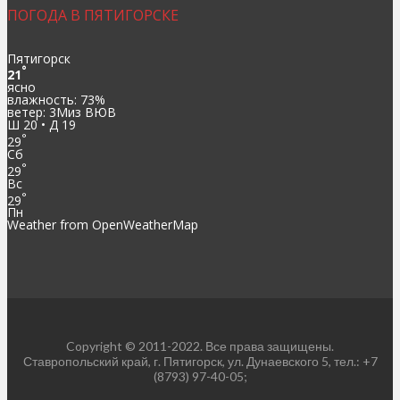
ПОГОДА В ПЯТИГОРСКЕ
Пятигорск
°
21
ясно
влажность: 73%
ветер: 3Миз ВЮВ
Ш 20 • Д 19
°
29
Сб
°
29
Вс
°
29
Пн
Weather from OpenWeatherMap
Copyright © 2011-2022. Все права защищены.
Ставропольский край, г. Пятигорск, ул. Дунаевского 5, тел.: +7
(8793) 97-40-05;