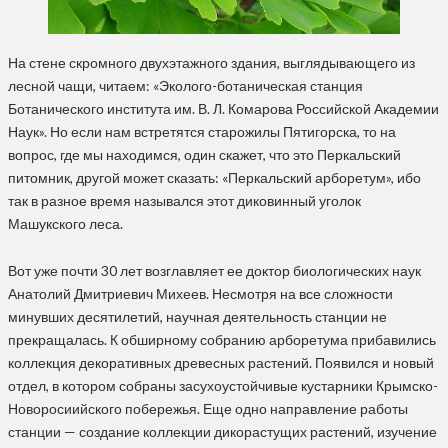
На стене скромного двухэтажного здания, выглядывающего из
лесной чащи, читаем: «Эколого-ботаническая станция
Ботанического института им. В. Л. Комарова Российской Академии
Наук». Но если нам встретятся старожилы Пятигорска, то на
вопрос, где мы находимся, один скажет, что это Перкальский
питомник, другой может сказать: «Перкальский арборетум», ибо
так в разное время назывался этот диковинный уголок
Машукского леса.
Вот уже почти 30 лет возглавляет ее доктор биологических наук
Анатолий Дмитриевич Михеев. Несмотря на все сложности
минувших десятилетий, научная деятельность станции не
прекращалась. К обширному собранию арборетума прибавились
коллекция декоративных древесных растений. Появился и новый
отдел, в котором собраны засухоустойчивые кустарники Крымско-
Новоросиийского побережья. Еще одно направление работы
станции — создание коллекции дикорастущих растений, изучение