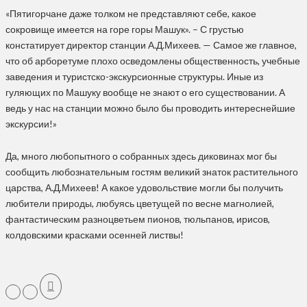
«Пятигорчане даже толком не представляют себе, какое
сокровище имеется на горе горы Машук». – С грустью
констатирует директор станции А.Д.Михеев. — Самое же главное,
что об арборетуме плохо осведомлены общественность, учебные
заведения и туристско-экскурсионные структуры. Иные из
гуляющих по Машуку вообще не знают о его существовании. А
ведь у нас на станции можно было бы проводить интереснейшие
экскурсии!»
Да, много любопытного о собранных здесь диковинах мог бы
сообщить любознательным гостям великий знаток растительного
царства, А.Д.Михеев! А какое удовольствие могли бы получить
любители природы, любуясь цветущей по весне магнолией,
фантастическим разноцветьем пионов, тюльпанов, ирисов,
колдовскими красками осенней листвы!