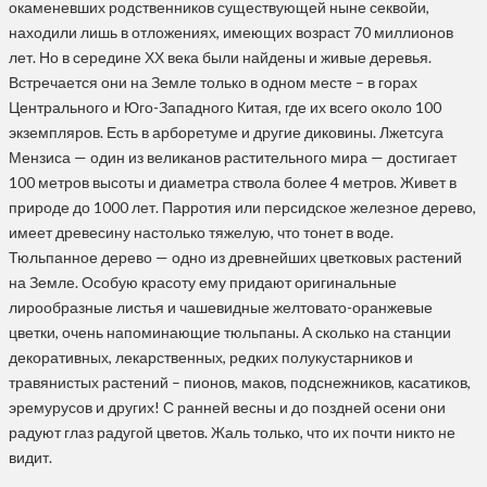
окаменевших родственников существующей ныне секвойи,
находили лишь в отложениях, имеющих возраст 70 миллионов
лет. Но в середине ХХ века были найдены и живые деревья.
Встречается они на Земле только в одном месте – в горах
Центрального и Юго-Западного Китая, где их всего около 100
экземпляров. Есть в арборетуме и другие диковины. Лжетсуга
Мензиса — один из великанов растительного мира — достигает
100 метров высоты и диаметра ствола более 4 метров. Живет в
природе до 1000 лет. Парротия или персидское железное дерево,
имеет древесину настолько тяжелую, что тонет в воде.
Тюльпанное дерево — одно из древнейших цветковых растений
на Земле. Особую красоту ему придают оригинальные
лирообразные листья и чашевидные желтовато-оранжевые
цветки, очень напоминающие тюльпаны. А сколько на станции
декоративных, лекарственных, редких полукустарников и
травянистых растений – пионов, маков, подснежников, касатиков,
эремурусов и других! С ранней весны и до поздней осени они
радуют глаз радугой цветов. Жаль только, что их почти никто не
видит.