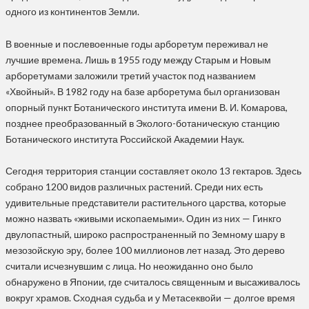
одного из континентов Земли.
В военные и послевоенные годы арборетум переживал не
лучшие времена. Лишь в 1955 году между Старым и Новым
арборетумами заложили третий участок под названием
«Хвойный». В 1982 году на базе арборетума был организован
опорный пункт Ботанического института имени В. И. Комарова,
позднее преобразованный в Эколого-ботаническую станцию
Ботанического института Российской Академии Наук.
Сегодня территория станции составляет около 13 гектаров. Здесь
собрано 1200 видов различных растений. Среди них есть
удивительные представители растительного царства, которые
можно назвать «живыми ископаемыми». Один из них — Гинкго
двулопастный, широко распространенный по Земному шару в
мезозойскую эру, более 100 миллионов лет назад. Это дерево
считали исчезнувшим с лица. Но неожиданно оно было
обнаружено в Японии, где считалось священным и высаживалось
вокруг храмов. Сходная судьба и у Метасеквойи — долгое время