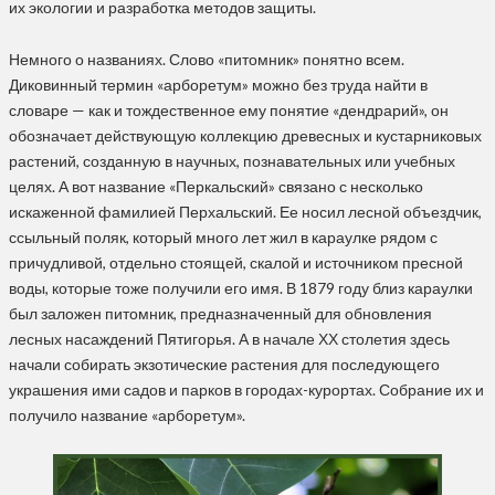
их экологии и разработка методов защиты.
Немного о названиях. Слово «питомник» понятно всем.
Диковинный термин «арборетум» можно без труда найти в
словаре — как и тождественное ему понятие «дендрарий», он
обозначает действующую коллекцию древесных и кустарниковых
растений, созданную в научных, познавательных или учебных
целях. А вот название «Перкальский» связано с несколько
искаженной фамилией Перхальский. Ее носил лесной объездчик,
ссыльный поляк, который много лет жил в караулке рядом с
причудливой, отдельно стоящей, скалой и источником пресной
воды, которые тоже получили его имя. В 1879 году близ караулки
был заложен питомник, предназначенный для обновления
лесных насаждений Пятигорья. А в начале ХХ столетия здесь
начали собирать экзотические растения для последующего
украшения ими садов и парков в городах-курортах. Собрание их и
получило название «арборетум».