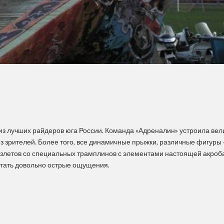
 из лучших райдеров юга России. Команда «Адреналин» устроила ве
з зрителей. Более того, все динамичные прыжки, различные фигуры
летов со специальных трамплинов с элементами настоящей акроба
ытать довольно острые ощущения.